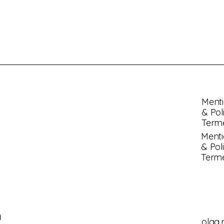
Menti
& Pol
Terme
Menti
& Poli
Terme
n
olga.