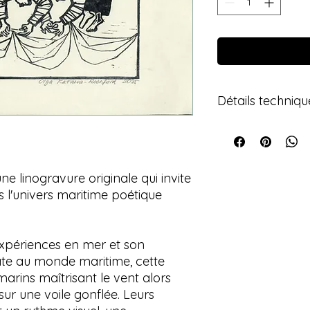
Détails techniqu
Année : 2025
Technique : Linog
imprimée à la ma
Encre : Encre noi
e linogravure originale qui invite
Dimensions de l'
s l'univers maritime poétique
Dimensions du pa
Papier : Papier d
l'impression en re
expériences en mer et son
Édition : Édition
l'impression)
te au monde maritime, cette
Signature : Signée
arins maîtrisant le vent alors
État : Œuvre ori
 sur une voile gonflée. Leurs
Style : Art marit