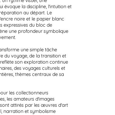
 un rythme visuel, une
contemporaine
 évoque la discipline, l'intuition et
Inspiration : Voy
préparation au départ. Le
des marins, symb
l'encre noire et le papier blanc
navigation
s expressives du bloc de
scène une profondeur symbolique
vement.
ransforme une simple tâche
 du voyage, de la transition et
le reflète son exploration continue
aires, des voyages culturels et
ntières, thèmes centraux de sa
our les collectionneurs
s, les amateurs d'images
sont attirés par les œuvres d'art
nal, narration et symbolisme