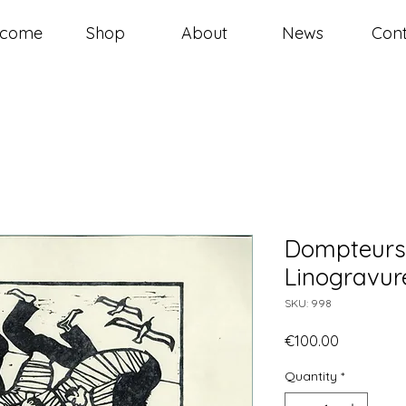
lcome
Shop
About
News
Cont
Dompteurs 
Linogravure
SKU: 998
Price
€100.00
Quantity
*