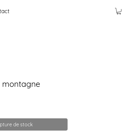
tact
la montagne
pture de stock