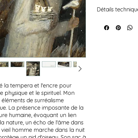
Détails techniqu
Tempera, encre sur 
18 x 24 cm
2024
isé la tempera et l'encre pour
e physique et le spirituel. Mon
es éléments de surréalisme
ue. La présence imposante de la
ure humaine, évoquant un lien
la nature, un écho de l'âme dans
 vieil homme marche dans la nuit
t protège un nid d'oiseau. Son sac à