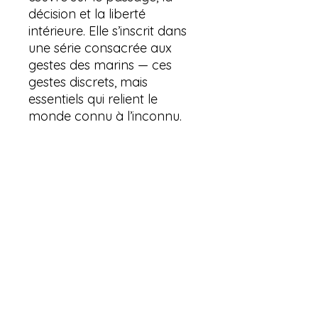
décision et la liberté
intérieure. Elle s’inscrit dans
une série consacrée aux
gestes des marins — ces
gestes discrets, mais
essentiels qui relient le
monde connu à l’inconnu.
Cette estampe
contemporaine s’adresse
aux collectionneurs d’
art
graphique contemporain et
de l'estampe
, aux amateurs
de
linogravure contemporaine
, , sensibles à l’art maritime
contemporain et à
l'imaginaire de voyage.